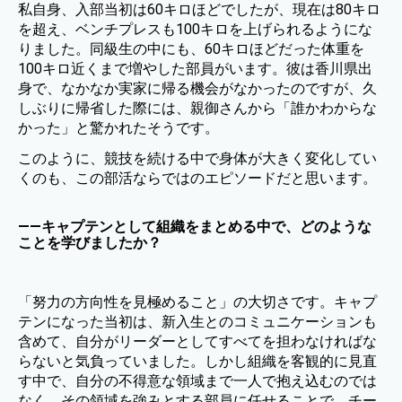
私自身、入部当初は60キロほどでしたが、現在は80キロ
を超え、ベンチプレスも100キロを上げられるようにな
りました。同級生の中にも、60キロほどだった体重を
100キロ近くまで増やした部員がいます。彼は香川県出
身で、なかなか実家に帰る機会がなかったのですが、久
しぶりに帰省した際には、親御さんから「誰かわからな
かった」と驚かれたそうです。
このように、競技を続ける中で身体が大きく変化してい
くのも、この部活ならではのエピソードだと思います。
——キャプテンとして組織をまとめる中で、どのような
ことを学びましたか？
「努力の方向性を見極めること」の大切さです。キャプ
テンになった当初は、新入生とのコミュニケーションも
含めて、自分がリーダーとしてすべてを担わなければな
らないと気負っていました。しかし組織を客観的に見直
す中で、自分の不得意な領域まで一人で抱え込むのでは
なく、その領域を強みとする部員に任せることで、チー