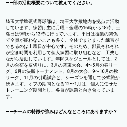
——部の活動概要について教えてください。
埼玉大学準硬式野球部は、埼玉大学敷地内を拠点に活動
しています。練習は主に月曜・金曜の16時から18時、土
曜日は9時から12時に行っています。平日は授業の関係
で全員が揃わないことも多く、全体でまとまった練習が
できるのは土曜日が中心です。そのため、部員それぞれ
が空き時間を利用して個人練習に取り組むなど、工夫し
ながら活動しています。年間スケジュールとしては、2
月の合宿を皮切りに、3月の関東大会、4〜5月の春リー
グ、6月の決勝トーナメント、8月の大会、9〜10月の秋
リーグ、11月の引退試合と、シーズンを通して公式戦が
続きます。オフの期間となる12〜1月は、個人に任せた
トレーニング期間とし、各自が課題と向き合っていま
す。
——チームの特徴や強みはどんなところにありますか？