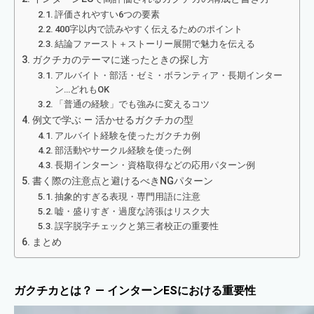
評価されやすい6つの要素
400字以内で読みやすく伝えるためのポイント
結論ファースト＋ストーリー展開で魅力を伝える
ガクチカのテーマに迷ったときの探し方
アルバイト・部活・ゼミ・ボランティア・長期インター
ン…どれもOK
「普通の経験」でも強みに変えるコツ
例文で学ぶ — 活かせるガクチカの型
アルバイト経験を使ったガクチカ例
部活動やサークル経験を使った例
長期インターン・資格取得などの応用パターン例
書く際の注意点と避けるべきNGパターン
抽象的すぎる表現・専門用語に注意
嘘・盛りすぎ・過度な誇張はリスク大
誤字脱字チェックと第三者校正の重要性
まとめ
ガクチカとは？ ― インターンESにおける重要性