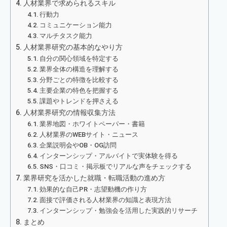
人材業界で求められるスキル
行動力
コミュニケーション能力
マルチタスク能力
人材業界研究の基本的なやり方
自分の関心領域を特定する
業界全体の構造を理解する
分野ごとの特徴を比較する
主要企業の特色を把握する
課題やトレンドを押さえる
人材業界研究の情報収集方法
業界地図・ホワイトペーパー・書籍
人材業界のWEBサイト・ニュース
企業説明会やOB・OG訪問
インターンシップ・アルバイトで実体験を得る
SNS・口コミ・掲示板でリアルな声をチェックする
業界研究を活かした就職・転職活動の進め方
効果的な自己PR・志望動機の作り方
面接で評価される人材業界の知識と表現方法
インターンシップ・勉強会を活用した実践的リサーチ
まとめ