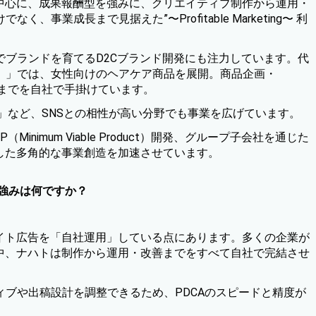
を中心に、成果報酬型を強みに、クリエイティブ制作から運用・
けでなく、事業成長まで見据えた
”〜Profitable Marketing〜 利
ブランドを育てるD2Cブランド開発にも注力しています。代
テ）」
では、女性向けのヘアケア商品を展開。商品企画・
計までを自社で手掛けています。
」など、SNSとの相性が高い分野でも事業を広げています。
imum Viable Product）開発、グループ子会社を通じた
した多角的な事業創造を加速させています。
る強みは何ですか？
エイト広告を「自社運用」している点にあります。多くの企業が
る中、ナハトは制作から運用・改善までをすべて自社で完結させ
ブや出稿設計を調整できるため、PDCAのスピードと精度が