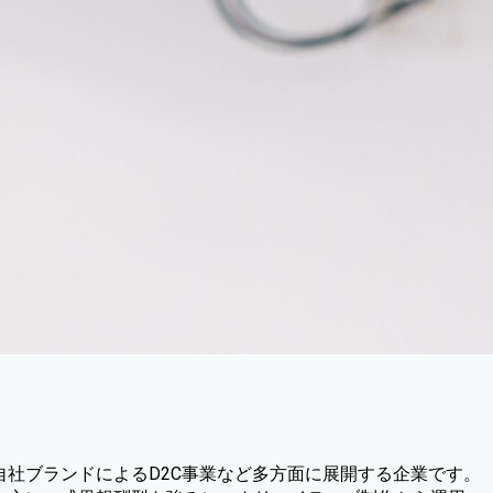
自社ブランドによるD2C事業
など多方面に
展開する企業です。