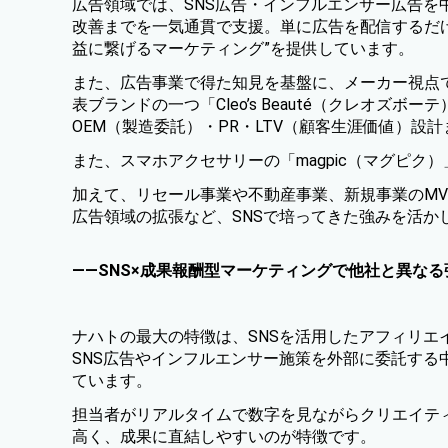
広告領域では、SNS広告・インフルエンサー広告
改善までを一気通貫で支援。単に広告を配信するだ
益に繋げるマーケティング”
を提供しています。
また、広告事業で得た知見を基盤に、メーカー視点で
表ブランドの一つ
「Cleo’s Beauté（クレオズボー
OEM（製造委託）・PR・LTV（顧客生涯価値）設
また、スマホアクセサリーの「
magpic（マグピク）
加えて、リセール事業や不動産事業、新規事業のMVP（Min
広告領域の拡張など、SNSで培ってきた強みを活か
——SNS×成果報酬型マーケティングで他社と異な
ナハトの最大の特徴は、SNSを活用したアフィリ
SNS広告やインフルエンサー施策を外部に委託す
ています。
担当者がリアルタイムで数字を見ながらクリエイティ
高く、成果に直結しやすいのが特徴です。