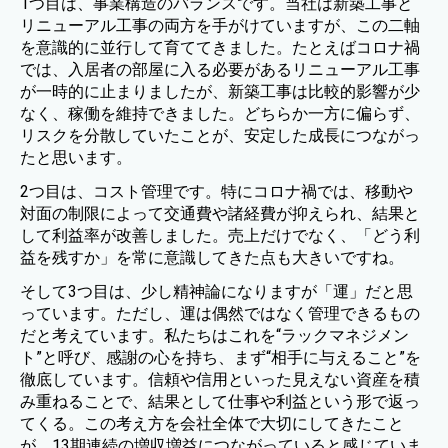
1つ目は、事業構造のバランスです。当社は新築工事と
リニューアル工事の両方を手がけていますが、この二軸
を意識的に並行して育ててきました。たとえばコロナ禍
では、入居者の部屋に入る必要があるリニューアル工事
が一時的に止まりましたが、新築工事は比較的影響が少
なく、稼働を維持できました。どちらか一方に偏らず、
リスクを分散していたことが、安定した成長につながっ
たと思います。
2つ目は、コスト管理です。特にコロナ禍では、移動や
対面の制限によって交通費や諸経費が抑えられ、結果と
して利益率が改善しました。売上だけでなく、「どう利
益を残すか」を常に意識してきた点も大きいですね。
そして3つ目は、少し精神論になりますが「運」だと思
っています。ただし、運は偶然ではなく管理できるもの
だと考えています。私たちはこれを“ラックマネジメン
ト”と呼び、感謝の心を持ち、まず“相手に与えること”を
徹底しています。信頼や信用といった見えない資産を積
み重ねることで、結果として仕事や利益という形で返っ
てくる。この考え方を会社全体で大切にしてきたこと
が、13期連続の増収増益につながっていると感じていま